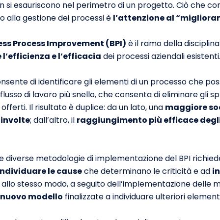
n si esauriscono nel perimetro di un progetto. Ciò che c
o alla gestione dei processi è
l’attenzione al “miglior
ess Process Improvement (BPI)
è il ramo della disciplina
l’efficienza e l’efficacia
dei processi aziendali esistenti
consente di identificare gli elementi di un processo che p
lusso di lavoro più snello, che consenta di eliminare gli sp
 offerti. Il risultato è duplice: da un lato, una
maggiore sod
oinvolte
; dall’altro, il
raggiungimento più efficace degli
e diverse metodologie di implementazione del BPI richiede
individuare le cause
che determinano le criticità e ad
in
; allo stesso modo, a seguito dell’implementazione delle m
l nuovo modello
finalizzate a individuare ulteriori element