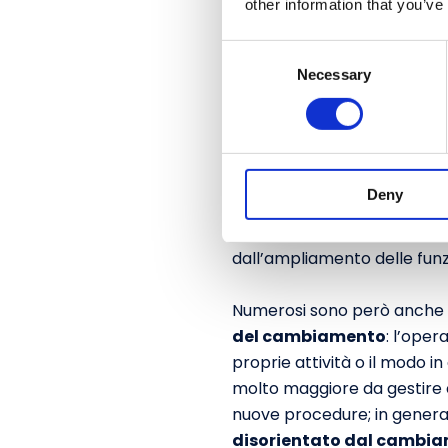
other information that you’ve
stakeholders, una scarsa c
interne all’azienda e una p
C
raggiungimento degli obietti
Necessary
o
n
s
e
Stakeholders: chi
n
Deny
t
Tra gli stakeholders, gene
S
interessi condivisi
, dettat
e
dall’ampliamento delle funzio
l
e
Numerosi sono però anche 
c
del cambiamento
: l’ope
t
proprie attività o il modo i
i
molto maggiore da gestire c
o
n
nuove procedure; in general
disorientato dal cambi