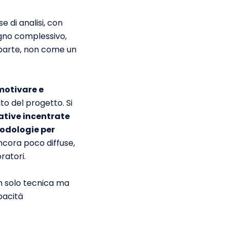
se di analisi, con
segno complessivo,
 parte, non come un
motivare e
ito del progetto. Si
iative incentrate
todologie per
cora poco diffuse,
ratori.
n solo tecnica ma
apacità