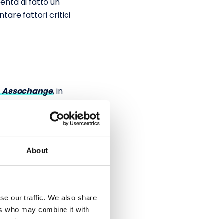
enta di fatto un
are fattori critici
,
Assochange
, in
l campione
rsone interessate
le aziende indica
il
a al cambiamento
.
About
persone come un
biamento.
se our traffic. We also share
mento del progetto:
ers who may combine it with
o dagli