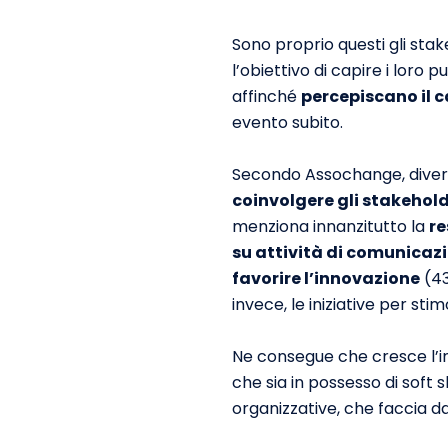
Sono proprio questi gli sta
l’obiettivo di capire i loro 
affinché
percepiscano il
evento subito.
Secondo Assochange, diverse
coinvolgere gli stakehol
menziona innanzitutto la
re
su attività di comunicaz
favorire l’innovazione
(43
invece, le iniziative per sti
Ne consegue che cresce l’im
che sia in possesso di soft s
organizzative, che faccia da