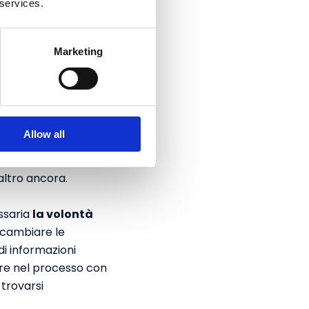
 services.
o delle competenze
 difatti il
Marketing
nto
Allow all
ono
motivati da
zio o prodotto,
 altro ancora.
ssaria
la volontà
 cambiare le
di informazioni
ire nel processo con
 trovarsi