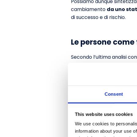
Possiamo dunque sintetizza
cambiamento
da uno stat
di successo e di rischio.
Le persone come f
Secondo l’ultima analisi co
merito ai progetti di cambi
selezionato, il
77%
delle azi
dal cambiamento come il pri
supporto del Top Mana
Consent
Tali dati sono un esempio ta
fattore critico di success
This website uses cookies
We use cookies to personalis
Non dedicare la necessaria 
information about your use of
un significativo disallineam