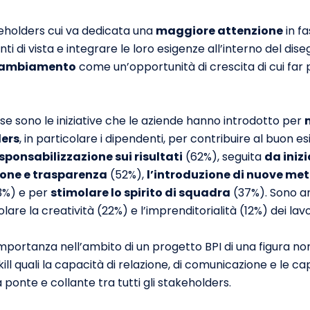
keholders cui va dedicata una
maggiore attenzione
in fa
punti di vista e integrare le loro esigenze all’interno del di
 cambiamento
come un’opportunità di crescita di cui far
 sono le iniziative che le aziende hanno introdotto per
ders
, in particolare i dipendenti, per contribuire al buon es
sponsabilizzazione sui risultati
(62%), seguita
da iniz
ione e trasparenza
(52%),
l’introduzione di nuove me
%) e per
stimolare lo spirito di squadra
(37%). Sono an
molare la creatività (22%) e l’imprenditorialità (12%) dei lavo
portanza nell’ambito di un progetto BPI di una figura no
kill quali la capacità di relazione, di comunicazione e le c
 ponte e collante tra tutti gli stakeholders.