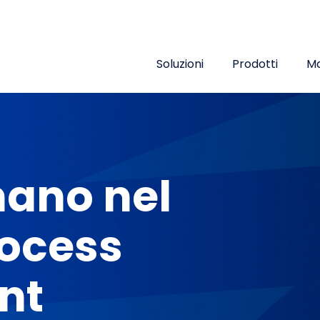
Top menu
Soluzioni
Prodotti
Ma
mano nel
rocess
nt