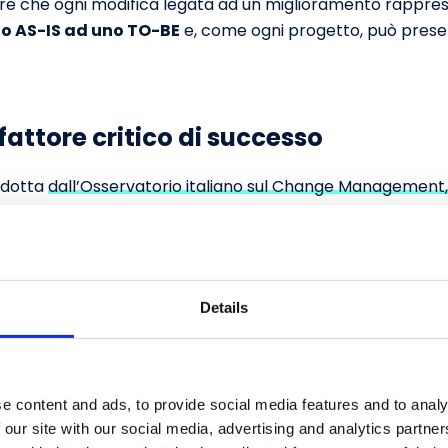
re che ogni modifica legata ad un miglioramento rappres
o AS-IS ad uno TO-BE
e, come ogni progetto, può present
attore critico di successo
ndotta
dall’Osservatorio italiano sul Change Management
amento all’interno delle aziende, emerge che, rispetto a
ende indica
l’engagement e il coinvolgimento
delle pe
ncipale fattore di successo. Al secondo posto, il
76%
del
gement
e, al terzo posto, il
39%
indica una
cultura apert
Details
ngibile della tendenza degli ultimi anni a considerare
le 
o
nei progetti di miglioramento e, più in generale, di cam
e content and ads, to provide social media features and to analy
attenzione a tale fattore aumenterebbe il rischio di falli
 our site with our social media, advertising and analytics partn
ento tra la visione e la cultura aziendale e quanto percepit