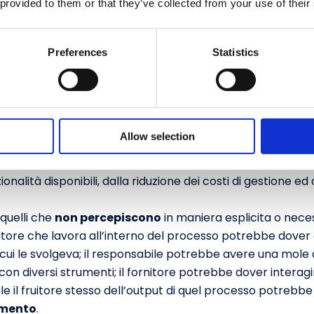
 provided to them or that they’ve collected from your use of their
ollaborazione e inerzia al cambiamento, un inutile sprec
oco chiara o efficace comunicazione potrebbero ostacolare
vi prefissati.
Preferences
Statistics
 richiede e chi subisce il cambiame
Allow selection
ralmente lo
sponsor
e il
richiedente
del cambiamento s
i, ad esempio, dal miglioramento della fruizione di un servi
nalità disponibili, dalla riduzione dei costi di gestione ed
quelli che
non percepiscono
in maniera esplicita o nece
ratore che lavora all’interno del processo potrebbe dover
n cui le svolgeva; il responsabile potrebbe avere una mole 
on diversi strumenti; il fornitore potrebbe dover interag
e il fruitore stesso dell’output di quel processo potrebbe
amento
.