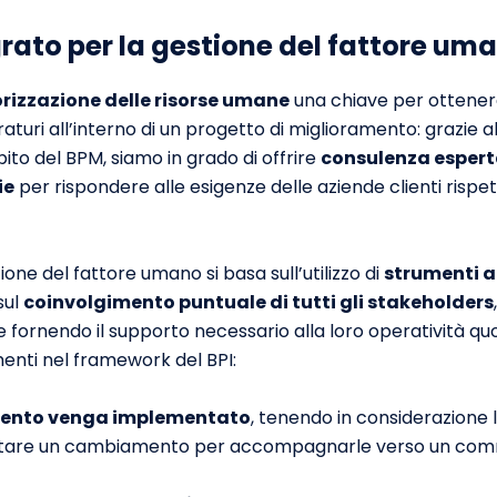
rato per la gestione del fattore um
rizzazione delle risorse umane
una chiave per ottenere 
raturi all’interno di un progetto di miglioramento: grazie a
bito del BPM, siamo in grado di offrire
consulenza esper
ie
per rispondere alle esigenze delle aziende clienti rispett
ione del fattore umano si basa sull’utilizzo di
strumenti 
sul
coinvolgimento puntuale di tutti gli stakeholders
 e fornendo il supporto necessario alla loro operatività quo
menti nel framework del BPI:
mento venga implementato
, tenendo in considerazione l
ttare un cambiamento per accompagnarle verso un com