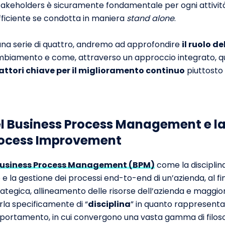
 stakeholders è sicuramente fondamentale per ogni attivit
ficiente se condotta in maniera
stand alone
.
 una serie di quattro, andremo ad approfondire
il ruolo d
ambiamento e come, attraverso un approccio integrato, 
attori chiave per il miglioramento continuo
piuttosto 
el Business Process Management e la
Process Improvement
usiness Process Management (BPM)
come la disciplina
o e la gestione dei processi end-to-end di un’azienda, al fi
rategica, allineamento delle risorse dell’azienda e maggior
rla specificamente di “
disciplina
” in quanto rappresenta
ortamento, in cui convergono una vasta gamma di filoso