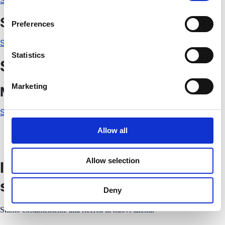
Scopri di più
n
Security Expert
s
Preferences
e
Scopri di più
n
t
Statistics
Staff
S
e
Marketing
Marketing & Communications
l
e
Scorpi di più
c
t
Allow all
i
o
Allow selection
Invia la tua candidatura
n
spontanea
Deny
Siamo costantemente alla ricerca di nuovi talenti.