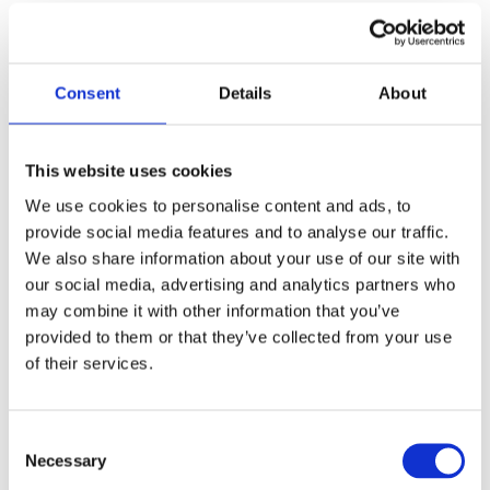
Consent
Details
About
Un partner qualificato
Un esperto di fiducia in materia di resilienza della sicurezza
This website uses cookies
informatica, con quasi 30 anni di esperienza nel settore.
We use cookies to personalise content and ads, to
provide social media features and to analyse our traffic.
We also share information about your use of our site with
our social media, advertising and analytics partners who
may combine it with other information that you’ve
provided to them or that they’ve collected from your use
of their services.
L'intelligenza artificiale al tuo servizio
IA predittiva/ML per rilevare, prevenire e condurre indagini
accurate sulle frodi.
C
Necessary
o