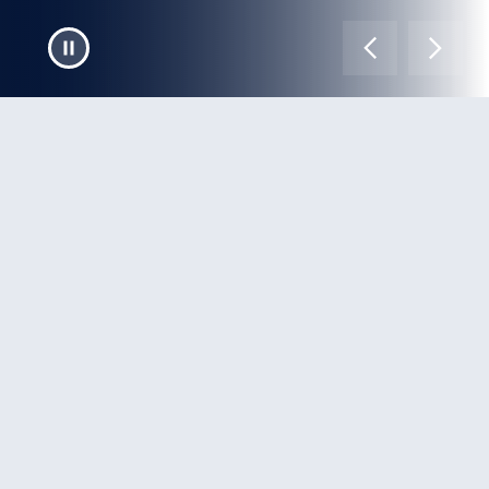
Un approccio integrato al
cyber risk.
Protezione end‑to‑end contro cyber risk e frodi che
trasforma la sicurezza in un fattore abilitante per il
business. L'approccio integrato di Alfa Group consente
di ridurre l’esposizione al rischio, migliorare la
capacità decisionale e garantire continuità operativa.