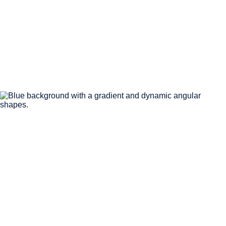
450
K+
IT asset coperti dalle nostre soluzioni di Cyber
exposure management