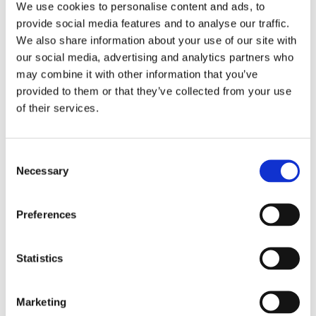
We use cookies to personalise content and ads, to
appartenenti ai propri circuiti, brand, servizi, ma
provide social media features and to analyse our traffic.
anche
dati parziali e/o recuperati
,
analisi
e
We also share information about your use of our site with
possibili
suggerimenti
sulle azioni di mitigazione
our social media, advertising and analytics partners who
da adottare.Molto spesso, però,
queste
may combine it with other information that you’ve
informazioni non sono pienamente fruibili
:
provided to them or that they’ve collected from your use
possono risultare obsolete, essere relative a
of their services.
carte già scadute, essere incomplete (e quindi
impossibili da associare a un“proprietario”),
non
garantendo
, di fatto,
di migliorare in maniera
C
significativa il “rate” di Fraud Detection
.
Necessary
o
Transazioni Fraudolente:
Il processo si
n
conclude, ovviamente, con la
monetizzazione
: i
s
frodatori
utilizzano i dati raccolti
, o acquistati
Preferences
e
sul dark web, per effettuare
transazioni
n
fraudolente di acquisto
. Generalmente, gli
t
Statistics
istituti finanziari dispongono ormai di servizi e
S
sistemi antifrode con capabilities di detection e
e
prevention, in grado di identificare alcune tra le
Marketing
l
transazioni e-commerce fraudolente;
tuttavia, il