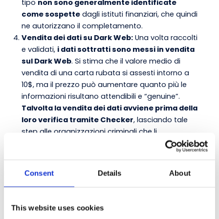
tipo
non sono generalmente identificate
come sospette
dagli istituti finanziari, che quindi
ne autorizzano il completamento.
Vendita dei dati su Dark Web:
Una volta raccolti
e validati,
i dati sottratti sono messi in vendita
sul Dark Web
. Si stima che il valore medio di
vendita di una carta rubata si assesti intorno a
10$, ma il prezzo può aumentare quanto più le
informazioni risultano attendibili e “genuine”.
Talvolta la vendita dei dati avviene prima della
loro verifica tramite Checker
, lasciando tale
step alle organizzazioni criminali che li
acquistano.
Solitamente è solo qui
, a processo
quasi concluso,
che gli istituti finanziari
vengono a conoscenza del tentativo di frode
Consent
Details
About
in corso
: attraverso segnalazioni esterne, come
quelle provenienti dai servizi di
Cyber Threat
Intelligence
, gli istituti finanziari ricevono
alert
This website uses cookies
relativi alla presenza di carte compromesse