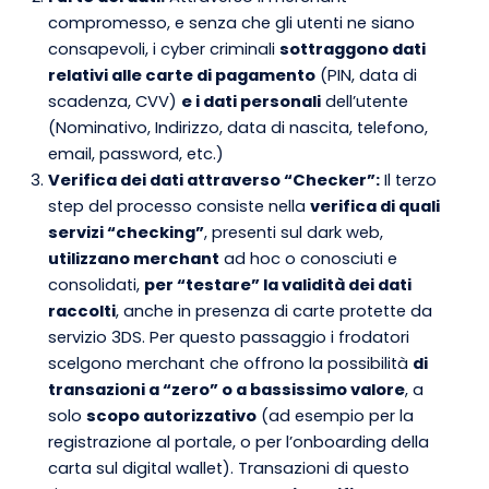
compromesso, e senza che gli utenti ne siano
consapevoli, i cyber criminali
sottraggono dati
relativi alle carte di pagamento
(PIN, data di
scadenza, CVV)
e i dati personali
dell’utente
(Nominativo, Indirizzo, data di nascita, telefono,
email, password, etc.)
Verifica dei dati attraverso “Checker”:
Il terzo
step del processo consiste nella
verifica di quali
servizi “checking”
, presenti sul dark web,
utilizzano merchant
ad hoc o conosciuti e
consolidati,
per “testare” la validità dei dati
raccolti
, anche in presenza di carte protette da
servizio 3DS. Per questo passaggio i frodatori
scelgono merchant che offrono la possibilità
di
transazioni a “zero” o a bassissimo valore
, a
solo
scopo autorizzativo
(ad esempio per la
registrazione al portale, o per l’onboarding della
carta sul digital wallet). Transazioni di questo