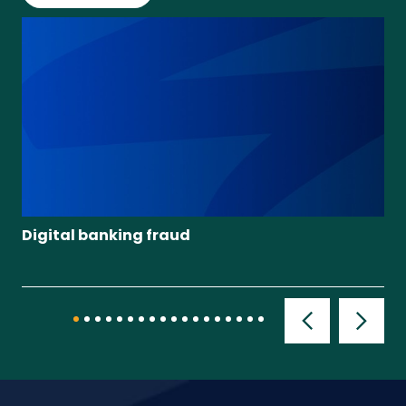
 la
Digital banking fraud
Bu