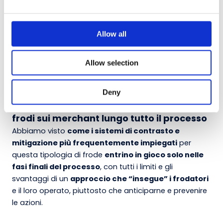
e
numero elevato di transazioni fraudolente
c
CNP portate a termine con successo è indice del
t
fatto che
esiste un ampio margine di
Allow all
i
miglioramento e potenziamento del processo
o
Antifrode
.
Allow selection
n
Deny
L’Approccio Alfa Group: contrastare le
frodi sui merchant lungo tutto il processo
Abbiamo visto
come i sistemi di contrasto e
mitigazione più frequentemente impiegati
per
questa tipologia di frode
entrino in gioco solo nelle
fasi finali del processo
, con tutti i limiti e gli
svantaggi di un
approccio che “insegue” i frodatori
e il loro operato, piuttosto che anticiparne e prevenire
le azioni.