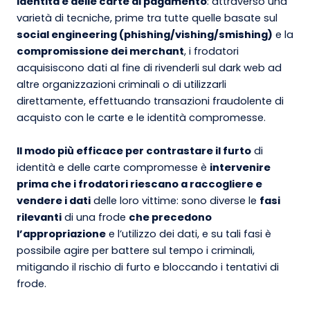
identità e delle carte di pagamento
: attraverso una
varietà di tecniche, prime tra tutte quelle basate sul
social engineering (phishing/vishing/smishing)
e la
compromissione dei merchant
, i frodatori
acquisiscono dati al fine di rivenderli sul dark web ad
altre organizzazioni criminali o di utilizzarli
direttamente, effettuando transazioni fraudolente di
acquisto con le carte e le identità compromesse.
Il modo più efficace per contrastare il furto
di
identità e delle carte compromesse è
intervenire
prima che i frodatori riescano a raccogliere e
vendere i dati
delle loro vittime: sono diverse le
fasi
rilevanti
di una frode
che precedono
l’appropriazione
e l’utilizzo dei dati, e su tali fasi è
possibile agire per battere sul tempo i criminali,
mitigando il rischio di furto e bloccando i tentativi di
frode.