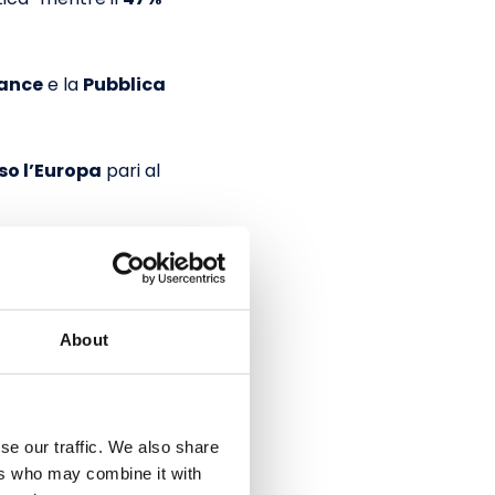
rance
e la
Pubblica
so l’Europa
pari al
i geopolitici
 più al centro il
eguenti danni.
About
ct (DORA)
se our traffic. We also share
dovranno
ers who may combine it with