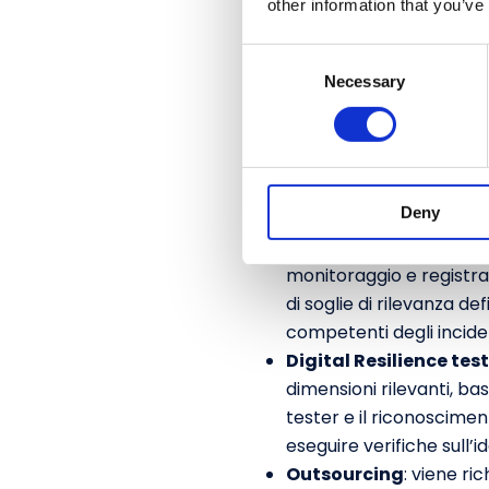
other information that you’ve
Ruoli e governance a
interne ICT. In particola
C
relativi alle TIC (
Tecnolo
Necessary
o
del monitoraggio della g
n
approvazione e controllo
s
Gestione dei rischi IC
e
n
alle TIC e di mantenere s
Deny
t
ridurre al minimo l’impat
S
Reporting degli incide
e
monitoraggio e registrazi
l
di soglie di rilevanza de
e
competenti degli incident
c
Digital Resilience tes
t
dimensioni rilevanti, bas
i
tester e il riconoscimen
o
eseguire verifiche sull’i
n
Outsourcing
: viene ri