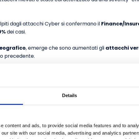
olpiti dagli attacchi Cyber si confermano il
Finance/Insu
0%
dei casi.
geografico
, emerge che sono aumentati gli
attacchi ver
no precedente.
i sta svolgendo in questi mesi e ai cambiamenti degli assett
 che i dati del prossimo Rapporto Clusit porranno sempre
senso stretto, gli attacchi gravi ad alto impatto e i cons
Details
 del Digital Operational Resilience A
e content and ads, to provide social media features and to analy
mentare e di mercato analizzato, le entità in perimetro 
 our site with our social media, advertising and analytics partn
al fine di essere in linea con il Regolamento DORA: