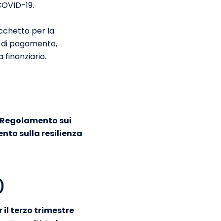
 COVID-19.
cchetto per la
oni di pagamento,
 finanziario.
Regolamento sui
to sulla resilienza
)
r il terzo trimestre