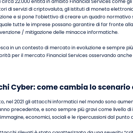
a circa 22.000 entità in ambito Financial Services come gli en
tori di servizi di criptovaluta, gli istituti di moneta elettron
azione e si pone l’obiettivo di creare un quadro normativo s
 quale tutte le imprese possano garantire di far fronte alla
venzione / mitigazione delle minacce informatiche.
sca in un contesto di mercato in evoluzione e sempre più 
ità per il mercato Financial Services osservando anche i 
chi Cyber: come cambia lo scenario
, nel 2021 gli attacchi informatici nel mondo sono aumen
 l’anno precedente, e sono sempre più gravi come livello d
 immagine, economici, sociali e le ripercussioni dal punto d
ttacchi rilevati è stato caratterizzato da una severity “cri