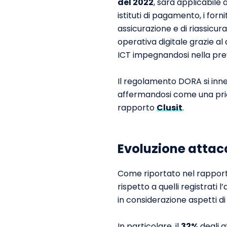
del 2022
, sarà applicabile 
istituti di pagamento, i forni
assicurazione e di riassicur
operativa digitale grazie al
ICT impegnandosi nella pre
Il regolamento DORA si inne
affermandosi come una prior
rapporto
Clusit
.
Evoluzione attac
Come riportato nel rapporto
rispetto a quelli registrati
in considerazione aspetti di
In particolare, il
32%
degli a