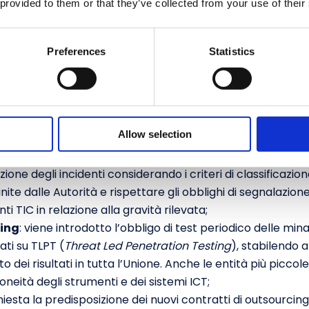
 provided to them or that they’ve collected from your use of their
ziendale
: viene richiesto un potenziamento delle responsab
re, all’organo di gestione è affidato un ruolo centrale nella
gie per l’informazione e la comunicazione
) e un impegno
Preferences
Statistics
estione dei rischi relativi alle TIC nonché l’intera gamma 
 e l’adeguata allocazione di investimenti e formazione rel
T e Cyber
: viene richiesto di definire un processo di gestio
istemi e strumenti ICT resilienti, al fine di identificare i 
Allow selection
to degli incidenti garantendo la sicurezza e la resilienza de
nti ICT e Cyber
: viene richiesto di strutturare un process
one degli incidenti considerando i criteri di classificazion
finite dalle Autorità e rispettare gli obblighi di segnalazion
i TIC in relazione alla gravità rilevata;
ting
: viene introdotto l’obbligo di test periodico delle min
ati su TLPT (
Threat Led Penetration Testing
), stabilendo a
to dei risultati in tutta l’Unione. Anche le entità più picc
doneità degli strumenti e dei sistemi ICT;
chiesta la predisposizione dei nuovi contratti di outsourcin