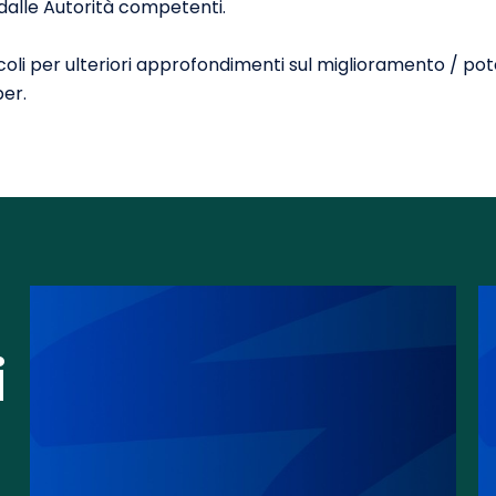
 dalle Autorità competenti.
ticoli per ulteriori approfondimenti sul miglioramento / p
ber.
i