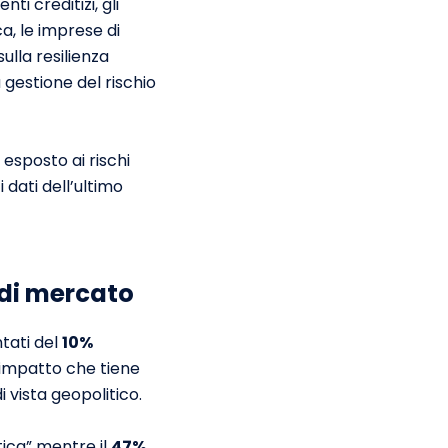
ti creditizi, gli
ica, le imprese di
ulla resilienza
 gestione del rischio
esposto ai rischi
dati dell’ultimo
 di mercato
tati del
10%
i impatto che tiene
i vista geopolitico.
tica” mentre il
47%