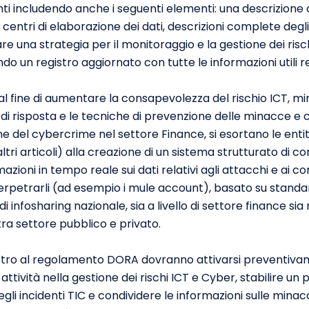
tenti includendo anche i seguenti elementi: una descrizione 
 centri di elaborazione dei dati, descrizioni complete degli 
re una strategia per il monitoraggio e la gestione dei risch
ndo un registro aggiornato con tutte le informazioni utili r
 al fine di aumentare la consapevolezza del rischio ICT, min
di risposta e le tecniche di prevenzione delle minacce e 
e del cybercrime nel settore Finance, si esortano le entit
altri articoli) alla creazione di un sistema strutturato di 
azioni in tempo reale sui dati relativi agli attacchi e ai c
erpetrarli (ad esempio i mule account), basato su standard
i infosharing nazionale, sia a livello di
settore finance
sia 
tra settore
pubblico e privato
.
rimetro al regolamento DORA dovranno attivarsi preventivam
attività nella gestione dei rischi ICT e Cyber, stabilire un 
gli incidenti TIC e condividere le informazioni sulle mina