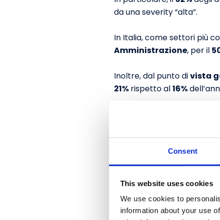
da una severity “alta”.
In Italia, come settori più c
Amministrazione
, per il
5
Inoltre, dal punto di
vista 
21%
rispetto al
16%
dell’an
Alla luce della guerra che s
mondiali possiamo affermare
fenomeno del cybercrime in 
Consent
Principali Pillars
This website uses cookies
We use cookies to personalis
Rispetto al contesto regola
information about your use of
considerare diversi pillars 