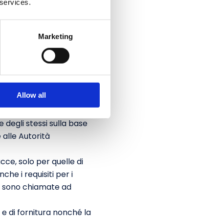
 services.
ilità per le funzioni
 gestione dei rischi
 costante nel controllo
Marketing
di processi di
ativi alle TIC;
ne dei rischi connessi
rischi preventivamente e
Allow all
lle entità finanziarie;
o di gestione,
e degli stessi sulla base
e alle Autorità
acce, solo per quelle di
nche i requisiti per i
ole sono chiamate ad
g e di fornitura nonché la