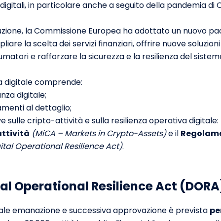
i digitali, in particolare anche a seguito della pandemia di
uzione, la Commissione Europea ha adottato un nuovo pa
mpliare la scelta dei servizi finanziari, offrire nuove soluzi
matori e rafforzare la sicurezza e la resilienza del sistema
za digitale comprende:
nza digitale;
menti al dettaglio;
e sulle cripto-attività e sulla resilienza operativa digitale:
attività
(MiCA – Markets in Crypto-Assets)
e il
Regolamen
tal Operational Resilience Act)
.
ital Operational Resilience Act (DORA
uale emanazione e successiva approvazione è prevista
pe