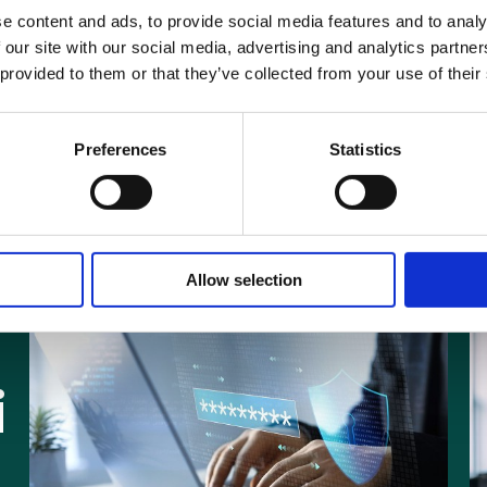
 richiedenti la formazione continua
.
e content and ads, to provide social media features and to analy
 our site with our social media, advertising and analytics partn
 provided to them or that they’ve collected from your use of their
nto, tutte le novità del mondo Alfa Group sono state affrontate presso il
fissare incontri one-to-one da remoto e live demo con i nostri esperti per
nagement della tua azienda!
Preferences
Statistics
Allow selection
i