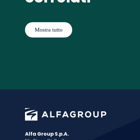
o
n
Mostra tutto
Alfa Group S.p.A.