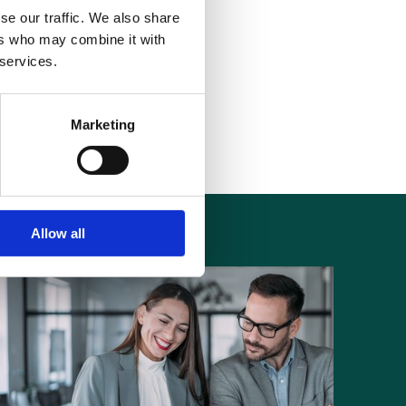
se our traffic. We also share
ers who may combine it with
 services.
 nostro Desk Virtuale: una
 scoprire le soluzioni Alfa
Marketing
Allow all