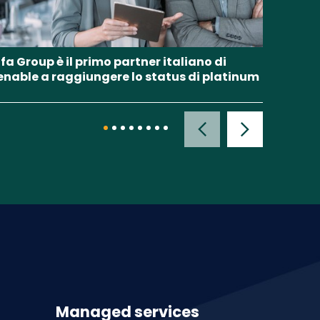
fa Group è il primo partner italiano di
Alfa G
enable a raggiungere lo status di platinum
Manag
Managed services