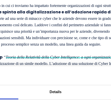
 in cui ci troviamo ha impattato fortemente organizzazioni di ogni strutt
e spinta alla digitalizzazione e all’adozione rapida d
orte ad una serie di minacce cyber che le aziende devono essere in grado
momento così delicato. Laddove i confini del perimetro aziendale si fann
quisisce una priorità e un’importanza nuova per le aziende, divenendo 
mazioni sensibili. Ma individuare con precisione se, come e che tipo di 
n processo semplice senza un modello, una linea guida da seguire.
up
“
Teoria della Relatività della Cyber Intelligence: a ogni organizzazi
rizzazione di un simile modello. L’adozione di una soluzione di Cyber I
: per questo motivo Alfa Group, propone un nuovo approccio, basato su un
aturity Model” attraverso cui organizzazioni di ogni tipo e dimensione
a soluzione di Cyber Intelligence a partire non da mod
 reali esigenze aziendali
.
Details
Senior Sales Engineer Alfa Group, dà diritto a cr
tore il
nal Education) validi per il mantenimento delle certi