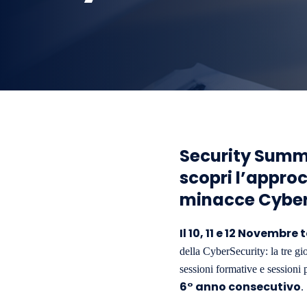
Security Summi
scopri l’approc
minacce Cybe
Il 10, 11 e 12 Novembr
della CyberSecurity: la tre gi
sessioni formative e sessioni 
6° anno consecutivo
.