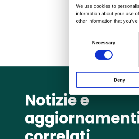
CISA, CISM o analoghe
We use cookies to personalis
information about your use of
other information that you’ve
Durante la tre giorni dell’eve
“virtual room” attraverso cui 
C
Group per il Digital Risk Ma
Necessary
o
n
s
e
n
Deny
t
S
Notizie e
e
l
e
aggiornament
c
t
correlati
i