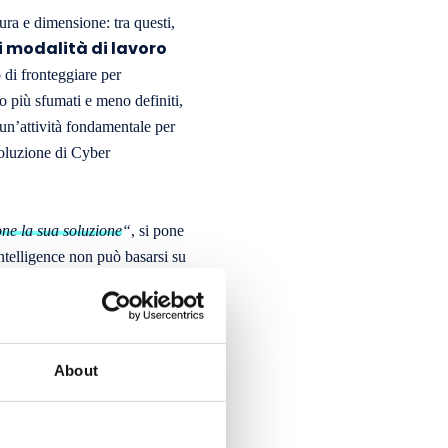
ura e dimensione: tra questi,
i modalità di lavoro
 di fronteggiare per
o più sfumati e meno definiti,
un’attività fondamentale per
soluzione di Cyber
one la sua soluzione
“
, si pone
ntelligence non può basarsi su
a interpretazione inversa del
individuare i
 possano
elli imposti
About
editi/ore CPE
ficazioni CISSP, CSSP,