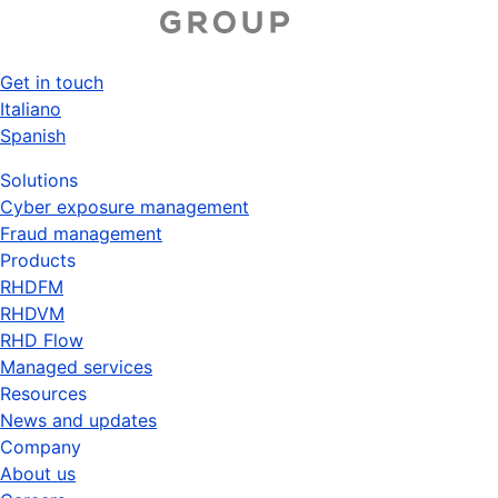
Aller
au
contenu
Get in touch
principal
Top
Italiano
Spanish
menu
Solutions
Cyber exposure management
Fraud management
Products
RHDFM
RHDVM
RHD Flow
Managed services
Resources
News and updates
Company
About us