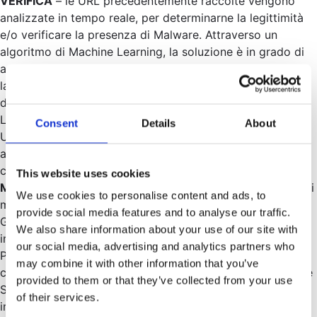
VERIFICA
– le URL precedentemente raccolte vengono
analizzate in tempo reale, per determinarne la legittimità
e/o verificare la presenza di Malware. Attraverso un
algoritmo di Machine Learning, la soluzione è in grado di
analizzare l’atterraggio delle URL sospette e riscontrarne
la somiglianza con siti web o mobile app legittime
dell’Istituto Bancario o di Pagamento (Website Spoofing).
Lo stesso algoritmo di Machine Learning classifica poi le
Consent
Details
About
URL fraudolente come Phishing e ne predispone
automaticamente i processi atti a gestire il blocco e la
chiusura del sito fraudolento (takedown).
This website uses cookies
MITIGAZIONE e PREVENZIONE
– Per supportare gli utenti
We use cookies to personalise content and ads, to
mobile nel blocco del 100% delle URL fraudolente, Alfa
provide social media features and to analyse our traffic.
Group ha sviluppato un SDK (per iOS e Android) che,
We also share information about your use of our site with
integrandosi con la mobile App Bancaria e/o di
our social media, advertising and analytics partners who
Pagamento, riceve in tempo reale la lista delle URL
may combine it with other information that you’ve
classificate come Phishing (aggiornando la libreria Google
provided to them or that they’ve collected from your use
Safe Browsing) e, di conseguenza, bloccarle
of their services.
immediatamente nel momento dell’accesso attraverso il