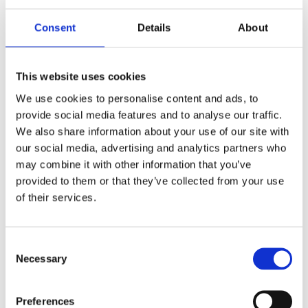
integrare (in cui sia il server che il client utilizzano json)
e soprattutto universale: consente di chiedere, in
Consent
Details
About
modo completamente automatico, a tutto il mondo,
se si sono trovati nella mia stessa condizione e
ricevere non soltanto risposte dettagliate, ma anche
This website uses cookies
contromisure suggerite.
We use cookies to personalise content and ads, to
provide social media features and to analyse our traffic.
Per poter integrare le informazioni di threat intelligence
We also share information about your use of our site with
nel SOAR, però, occorre definire a monte come
our social media, advertising and analytics partners who
raccogliere tali informazioni. Una prima strada
may combine it with other information that you’ve
potrebbe essere quella di dotarsi di una piattaforma
provided to them or that they’ve collected from your use
di threat intelligence, che necessiterebbe però di un
of their services.
investimento di risorse importante e continuativo per il
monitoraggio, l’analisi delle informazioni e
l’eliminazione dei falsi positivi perché possa
C
effettivamente costituire un valore per il mio SOC.
Necessary
o
Un’alternativa sicuramente meno impegnativa è
n
quella di un servizio di
cyber intelligence
s
completamente esternalizzato, in cui analisti di
Preferences