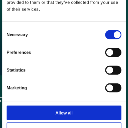
provided to them or that they’ve collected from your use
of their services.
C
Necessary
o
n
s
Preferences
e
n
t
Statistics
S
e
Marketing
l
e
c
t
Allow all
i
o